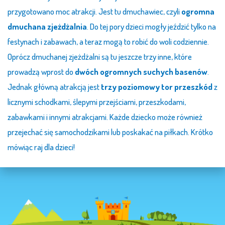
przygotowano moc atrakcji. Jest tu dmuchawiec, czyli
ogromna
dmuchana zjeżdżalnia
. Do tej pory dzieci mogły jeździć tylko na
festynach i zabawach, a teraz mogą to robić do woli codziennie.
Oprócz dmuchanej zjeżdżalni są tu jeszcze trzy inne, które
prowadzą wprost do
dwóch ogromnych suchych basenów
.
Jednak główną atrakcją jest
trzy poziomowy tor przeszkód
z
licznymi schodkami, ślepymi przejściami, przeszkodami,
zabawkami i innymi atrakcjami. Każde dziecko może również
przejechać się samochodzikami lub poskakać na piłkach. Krótko
mówiąc raj dla dzieci!