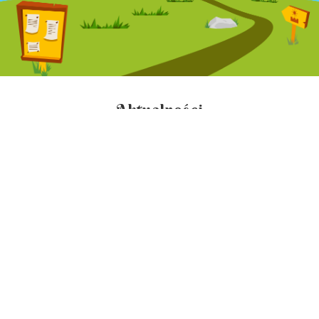
Aktualności
02.01.2024
Promienny Zamek ponownie
otwarty!
Mamy dla Was bardzo dobrą wiadomość! Promienny Zamek od
10.08.2021
jest
ponownie otwarty!
Ogromna dmuchana
zjeżdżalna - popularny "Dmuchaniec", jak też i baseny z kulkami,
trzy poziomy toru przeszkód czekają na Wasze dzieci i na Was -
rodzice!